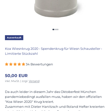
Gehe zu Element 1
Gehe zu Element 2
Gehe zu Element 3
Gehe zu Element 4
Ausverkauft
Koa Wiesnkrug 2020 • Spendenkrug für Wiesn Schausteller •
Limitierte Stückzahl
34 Bewertungen
Angebot
50,00 EUR
inkl. MwSt. | zzgl.
Versand
Da auch leider in diesem Jahr das Oktoberfest München
pandemiebedingt ausfallen muss, haben wir den offiziellen
"Koa Wiesn 2020" Krug kreiert.
Zusammen mit Dieter
Hanitzsch und Roland Hefter kreierten