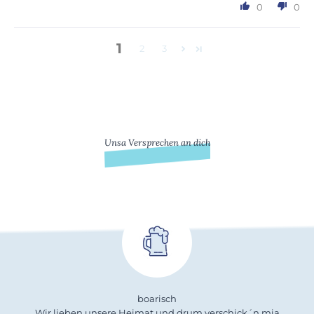
0
0
1
2
3
Unsa Versprechen an dich
boarisch
Wir lieben unsere Heimat und drum verschick´n mia