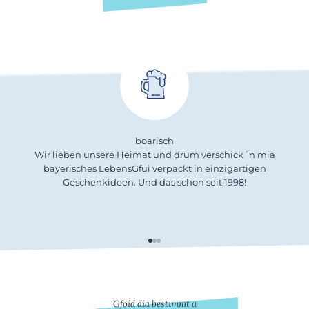
boarisch
Wir lieben unsere Heimat und drum verschick´n mia
bayerisches LebensGfui verpackt in einzigartigen
Geschenkideen. Und das schon seit 1998!
Gehe zu Element 1
Gehe zu Element 2
Gehe zu Element 3