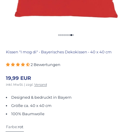
Gehe zu Element 1
Gehe zu Element 2
Gehe zu Element 3
Gehe zu Element 4
Gehe zu Element 5
Gehe zu Element 6
Gehe zu Element 7
Gehe zu Element 8
Gehe zu Element 9
Kissen "I mog di" • Bayerisches Dekokissen • 40 x 40 cm
2 Bewertungen
Angebot
19,99 EUR
inkl. MwSt. | zzgl.
Versand
Designed & bedruckt in Bayern
Größe ca. 40 x 40 cm
100% Baumwolle
Farbe:
rot