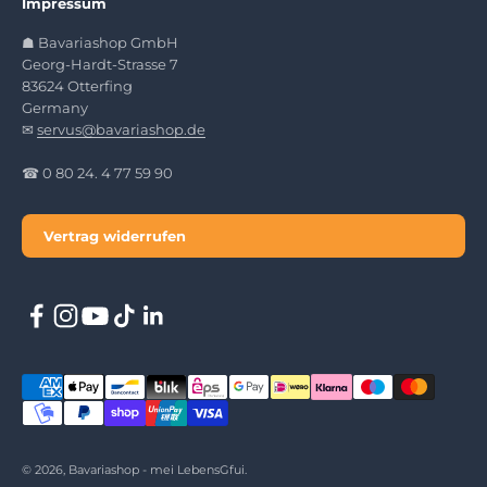
Impressum
☗ Bavariashop GmbH
Georg-Hardt-Strasse 7
83624 Otterfing
Germany
✉
servus@bavariashop.de
☎ 0 80 24. 4 77 59 90
Vertrag widerrufen
© 2026, Bavariashop - mei LebensGfui.