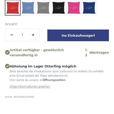
rot
blau
grau
schwarz
beere
dunkelblau
Anzahl:
Ins Einkaufswagerl
Artikel verfügbar - gewöhnlich
1-
Werktagen
versandfertig in
2
Abholung im Lager Otterfing möglich
Bitte beachte die Produktions- bzw. Lieferzeit im Artikel. Du erhältst
eine Email sobald die Ware abholbereit ist.
Hier siehst du unsere ➔
Öffnungszeiten
Shop-Informationen ansehen
Art.Nr. BS.02922.00001